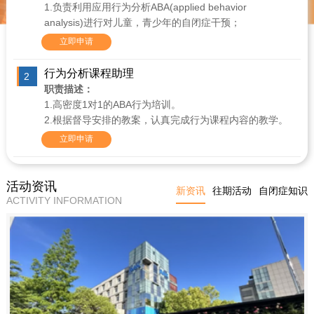
1.负责利用应用行为分析ABA(applied behavior
analysis)进行对儿童，青少年的自闭症干预；
2.负责制定、管理、优化学生课程，跟进教学质量；
立即申请
3.负责与公司顾问及督导合作，做好教学体系、教师培训
体系的搭建;
行为分析课程助理
2
4.负责公司教研工作的组织，带领教学团队开展国内外教
职责描述：
学科研、调研。
1.高密度1对1的ABA行为培训。
2.根据督导安排的教案，认真完成行为课程内容的教学。
任职要求:
3.根据课程的完成情况及学员的课堂反应，能及时有效的
立即申请
1.硕士及以上学历，年龄不限，应用行为分析、特殊教
与督导沟通并作出调整。
育、心理学及相关专业；
2.持有国际资质的BCBA证书、教师资格证（特教），能
任职要求：
活动资讯
新资讯
往期活动
自闭症知识
够用英语作为日常工作语言；
1.大专学历及以上，儿童教育，心理学或相关专业。
ACTIVITY INFORMATION
3.不少于5年以上幼儿教育、早教、自闭症教育工作经
2.应届大学生即可，有自闭症儿童康复工作或特殊教育工
验，具有应用行为分析和自闭症儿童教学训练工作丰富
作经验者优先考虑。
的教学经历;
3.喜欢孩子；有爱心、耐心、责任心，进取心；性格活泼
4.喜欢小朋友，有爱心、有耐心、有责任心，亲和力强，
开朗；有较强的学习能力；做事踏实认真；有良好的团
具有教师团队管理能力。
队协作精神。
4.普通话，英语流利者优先考虑。
5.五官端正，形象气质佳。