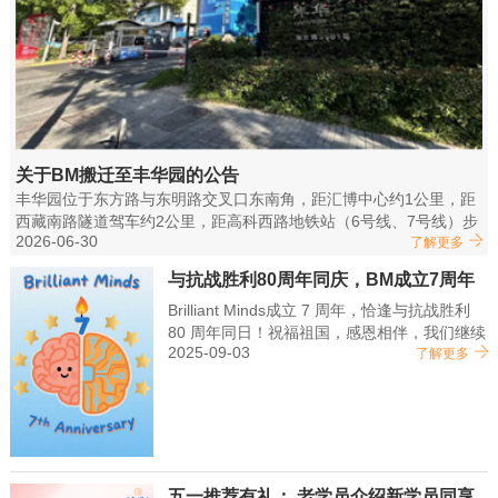
关于BM搬迁至丰华园的公告
丰华园位于东方路与东明路交叉口东南角，距汇博中心约1公里，距
西藏南路隧道驾车约2公里，距高科西路地铁站（6号线、7号线）步
2026-06-30
行约500米
了解更多
与抗战胜利80周年同庆，BM成立7周年
了！
Brilliant Minds成立 7 周年，恰逢与抗战胜利
80 周年同日！祝福祖国，感恩相伴，我们继续
2025-09-03
守护孩子成长～
了解更多
五一推荐有礼： 老学员介绍新学员同享