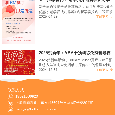
优惠
新学员通过老学员推荐报名，首月学费享受9折
优惠；老学员成功推荐1名新学员报名，即可获
2025-04-29
得与新学员优惠金额等值的学费抵扣金
了解更多
2025贺新年：ABA干预训练免费督导咨
询！
2025贺新年活动，Brilliant Minds开启ABA干预
训练入学咨询全免活动，原价899的督导1小时
2024-12-31
咨询，现在全免费！
了解更多
联系方式
18521000623
上海市浦东新区东方路3601号丰华园7号楼204室
Leo.ye@brilliantminds.cn