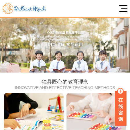
1
2
独具匠心的教育理念
INNOVATIVE AND EFFECTIVE TEACHING METHODS